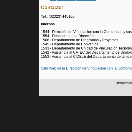
Contacto:
Tel.:
(02323) 445100
Internos
1544 - Dirección de Vinculación con la Comunidad y su
1554 - Despacho de la Dirección
1566 - Departamento de Programas y Proyectos
1545 - Departamento de Convenios
1533 - Departamento de Unidad de Vinculación Tecnoló
1542 - Asistencia al CATEC del Departamento de Unidad
1553 - Asistencia al CIDELE del Departamento de Unida
Sitio Web de la Dirección de Vinculación con la Comuni
Universid