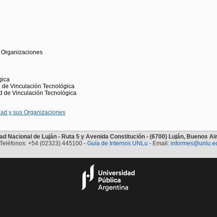
s Organizaciones
gica
 de Vinculación Tecnológica
d de Vinculación Tecnológica
dad y sus Organizaciones
ad Nacional de Luján - Ruta 5 y Avenida Constitución - (6700) Luján, Buenos Air
Teléfonos: +54 (02323) 445100 -
Guía de Internos UNLu
- Email:
informes@unlu.e