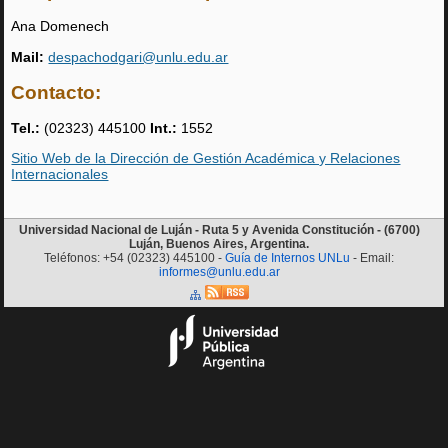
Ana Domenech
Mail:
despachodgari@unlu.edu.ar
Contacto:
Tel.:
(02323) 445100
Int.:
1552
Sitio Web de la Dirección de Gestión Académica y Relaciones
Internacionales
Universidad Nacional de Luján - Ruta 5 y Avenida Constitución - (6700)
Luján, Buenos Aires, Argentina.
Teléfonos: +54 (02323) 445100 -
Guía de Internos UNLu
- Email:
informes@unlu.edu.ar