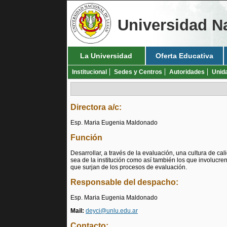
Universidad N
La Universidad
Oferta Educativa
Institucional
Sedes y Centros
Autoridades
Unid
Directora a/c:
Esp. Maria Eugenia Maldonado
Función
Desarrollar, a través de la evaluación, una cultura de c
sea de la institución como así también los que involucr
que surjan de los procesos de evaluación.
Responsable del despacho:
Esp. Maria Eugenia Maldonado
Mail:
deyci@unlu.edu.ar
Contacto: