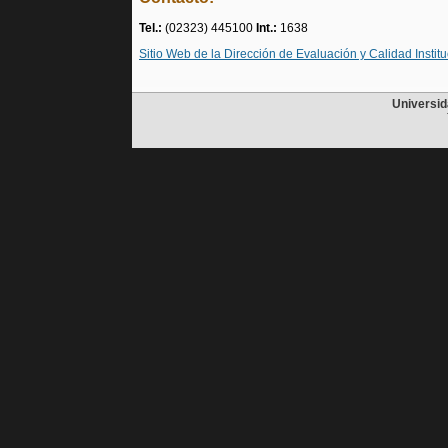
Tel.:
(02323) 445100
Int.:
1638
Sitio Web de la Dirección de Evaluación y Calidad Institu
Universid