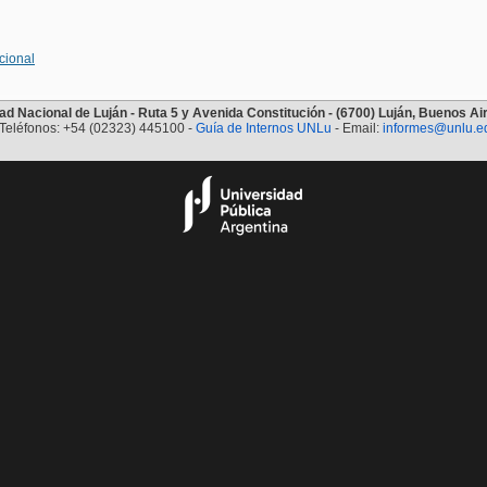
cional
ad Nacional de Luján - Ruta 5 y Avenida Constitución - (6700) Luján, Buenos Air
Teléfonos: +54 (02323) 445100 -
Guía de Internos UNLu
- Email:
informes@unlu.e