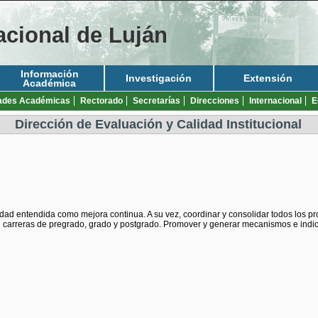
acional de Luján
Información
Investigación
Extensión
Académica
ades Académicas
Rectorado
Secretarías
Direcciones
Internacional
E
Dirección de Evaluación y Calidad Institucional
alidad entendida como mejora continua. A su vez, coordinar y consolidar todos los 
en carreras de pregrado, grado y postgrado. Promover y generar mecanismos e indi