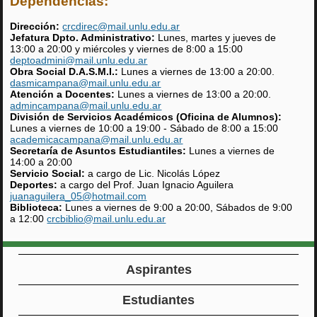
Dependencias:
Dirección:
crcdirec@mail.unlu.edu.ar
Jefatura Dpto. Administrativo:
Lunes, martes y jueves de
13:00 a 20:00 y miércoles y viernes de 8:00 a 15:00
deptoadmini@mail.unlu.edu.ar
Obra Social D.A.S.M.I.:
Lunes a viernes de 13:00 a 20:00.
dasmicampana@mail.unlu.edu.ar
Atención a Docentes:
Lunes a viernes de 13:00 a 20:00.
admincampana@mail.unlu.edu.ar
División de Servicios Académicos (Oficina de Alumnos):
Lunes a viernes de 10:00 a 19:00 - Sábado de 8:00 a 15:00
academicacampana@mail.unlu.edu.ar
Secretaría de Asuntos Estudiantiles:
Lunes a viernes de
14:00 a 20:00
Servicio Social:
a cargo de Lic. Nicolás López
Deportes:
a cargo del Prof. Juan Ignacio Aguilera
juanaguilera_05@hotmail.com
Biblioteca:
Lunes a viernes de 9:00 a 20:00, Sábados de 9:00
a 12:00
crcbiblio@mail.unlu.edu.ar
Aspirantes
Estudiantes