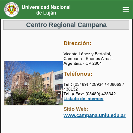
Centro Regional Campana
Dirección:
Vicente López y Bertolini,
Campana - Buenos Aires -
Argentina - CP 2804
Teléfonos:
Tel.:
(03489) 425934 / 438069 /
438132
Tel. y Fax:
(03489) 428342
Listado de Internos
Sitio Web:
www.campana.unlu.edu.ar